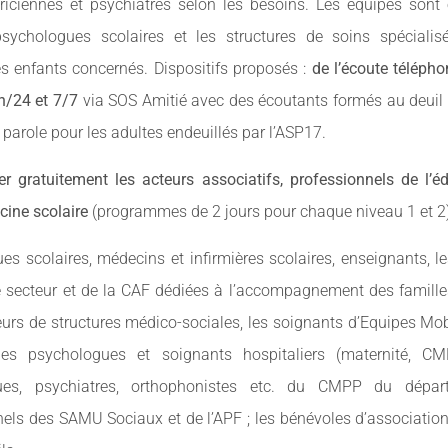
iciennes et psychiatres selon les besoins. Les équipes sont e
sychologues scolaires et les structures de soins spéciali
es enfants concernés. Dispositifs proposés :
de l’écoute télépho
h/24 et 7/7
via SOS Amitié avec des écoutants formés au deuil 
parole pour les adultes endeuillés par l’ASP17.
r gratuitement les acteurs associatifs, professionnels de l’éd
ine scolaire
(programmes de 2 jours pour chaque niveau 1 et 2)
s scolaires, médecins et infirmières scolaires, enseignants, l
e secteur et de la CAF dédiées à l’accompagnement des familles
eurs de structures médico-sociales, les soignants d’Equipes Mo
, les psychologues et soignants hospitaliers (maternité, CMP
ues, psychiatres, orthophonistes etc. du CMPP du dépar
nels des SAMU Sociaux et de l’APF ; les bénévoles d’associatio