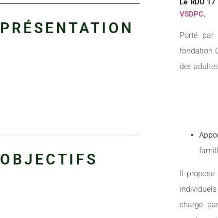
Le RDO 17 
VSDPC
.
PRÉSENTATION
Porté par 
fondation 
des adultes
Appo
famil
OBJECTIFS
Il propos
individuels
charge par