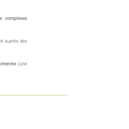
ls complexes
 et auprès des
recherche
(une