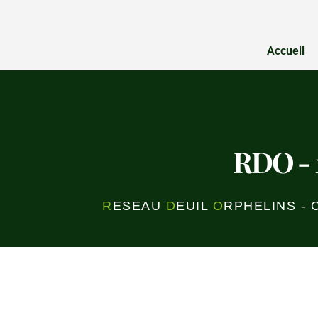
Accueil
RDO - 
R
ESEAU
D
EUIL
O
RPHELINS -