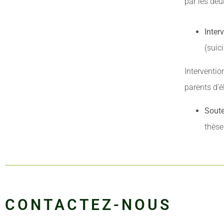
par les deui
Inte
(suic
Interventi
parents d’é
Soute
thèse
CONTACTEZ-NOUS