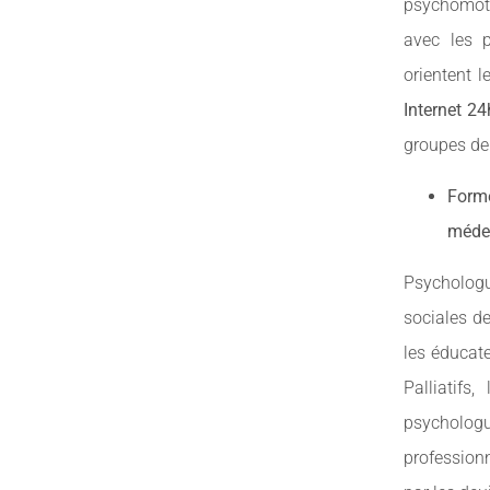
psychomotr
avec les p
orientent l
Internet 24
groupes de 
Forme
médec
Psychologue
sociales d
les éducat
Palliatifs
psycholog
profession