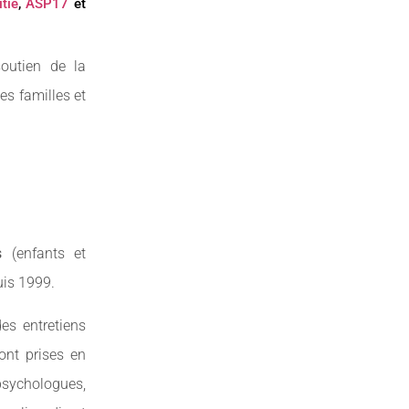
tié
,
ASP17
et
soutien de la
s familles et
és
(enfants et
uis 1999.
es entretiens
sont prises en
psychologues,