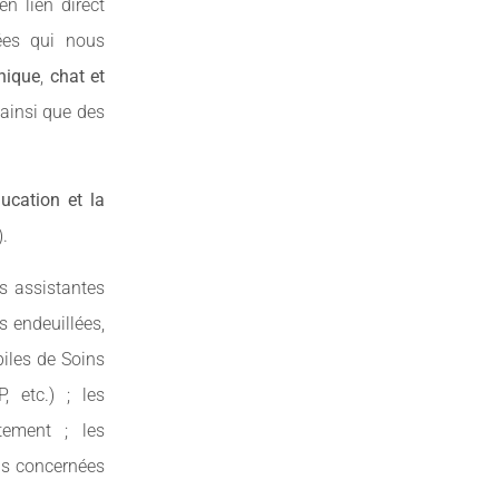
n lien direct
sées qui nous
nique
,
chat et
ainsi que des
ucation et la
.
es assistantes
 endeuillées,
biles de Soins
, etc.) ; les
tement ; les
ns concernées