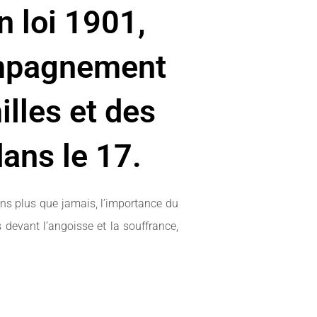
n loi 1901,
ompagnement
illes et des
dans le 17.
ns plus que jamais, l’importance du
evant l’angoisse et la souffrance,