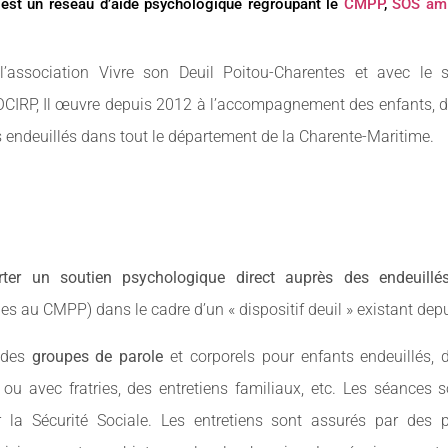
est un réseau d’aide psychologique regroupant le
CMPP
,
SOS ami
l’association Vivre son Deuil Poitou-Charentes et avec le 
OCIRP, Il œuvre depuis 2012 à l’accompagnement des enfants, de
 endeuillés dans tout le département de la Charente-Maritime.
rter un soutien psychologique direct auprès des endeuill
les au CMPP) dans le cadre d’un « dispositif deuil » existant dep
e des
groupes de parole
et corporels pour enfants endeuillés, d
 ou avec fratries, des entretiens familiaux, etc. Les séances 
 la Sécurité Sociale. Les entretiens sont assurés par des 